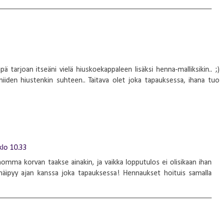
ä tarjoan itseäni vielä hiuskoekappaleen lisäksi henna-malliksikin.. ;)
niiden hiustenkin suhteen.. Taitava olet joka tapauksessa, ihana tuo
klo 10.33
homma korvan taakse ainakin, ja vaikka lopputulos ei olisikaan ihan
 häipyy ajan kanssa joka tapauksessa! Hennaukset hoituis samalla