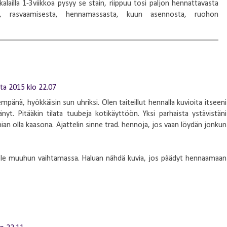
ikalailla 1-3viikkoa pysyy se stain, riippuu tosi paljon hennattavasta
ä, rasvaamisesta, hennamassasta, kuun asennosta, ruohon
uta 2015 klo 22.07
pänä, hyökkäisin sun uhriksi. Olen taiteillut hennalla kuvioita itseeni
t. Pitääkin tilata tuubeja kotikäyttöön. Yksi parhaista ystävistäni
ian olla kaasona. Ajattelin sinne trad. hennoja, jos vaan löydän jonkun
 ole muuhun vaihtamassa. Haluan nähdä kuvia, jos päädyt hennaamaan