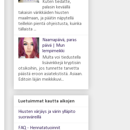
Kuten tiedätte,
palasin keväällä
takaisin värikkäiden hiusten
maailmaan, ja päätin näpytellä
teillekin pientä ohjeistusta, kuinka
tällaista ...
Naamapäivä, paras
päivä | Mun
lempimeikki
Multa voi tiedustella
lisävinkkejä kryptisiin
otsikoihin, jos tunnette tarvetta
päästä eroon asiatekstistä. Asiaan.
Editoin läjän meikkikuvi...
Luetuimmat kautta aikojen
Hiusten värjäys ja värin ylläpito
suoraväreillä
FAQ - Hennatatuoinnit