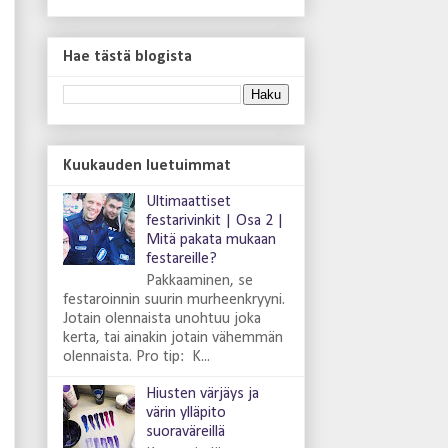
Hae tästä blogista
Kuukauden luetuimmat
Ultimaattiset
festarivinkit | Osa 2 |
Mitä pakata mukaan
festareille?
Pakkaaminen, se
festaroinnin suurin murheenkryyni.
Jotain olennaista unohtuu joka
kerta, tai ainakin jotain vähemmän
olennaista. Pro tip: K...
Hiusten värjäys ja
värin ylläpito
suoraväreillä