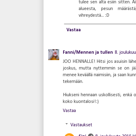
tulee sen alta esiin sitten. A
alueesta, pesun määräst
vihreydestä... :D
Vastaa
Fanni/Mennen ja tullen
8. jouluku
JOO HENNALLE! Hitsi jos asuisin lähem
joskus, mutta nyttemmin se on jääny
menee keväällä naimisiin, ja saan kunn
tekemään.
Hiukseni hennaan uskollisesti, enkä
koko kuontalosi!:)
Vastaa
Vastaukset