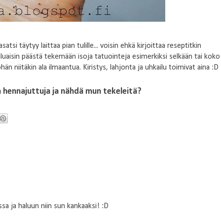
atsi täytyy laittaa pian tulille... voisin ehkä kirjoittaa reseptitkin
luaisin päästä tekemään isoja tatuointeja esimerkiksi selkään tai koko
än niitäkin ala ilmaantua. Kiristys, lahjonta ja uhkailu toimivat aina :D
 hennajuttuja ja nähdä mun tekeleitä?
a ja haluun niin sun kankaaksi! :D