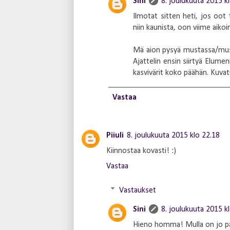
Sini
8. joulukuuta 2015 k
Ilmotat sitten heti, jos oot
niin kaunista, oon viime aikoi
Mä aion pysyä mustassa/mus
Ajattelin ensin siirtyä Elume
kasvivärit koko päähän. Kuvatu
Vastaa
Piiuli
8. joulukuuta 2015 klo 22.18
Kiinnostaa kovasti! :)
Vastaa
Vastaukset
Sini
8. joulukuuta 2015 k
Hieno homma! Mulla on jo pa