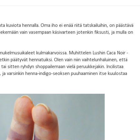
 kuviota hennalla. Oma iho ei enää riitä tatskailuihin, on päästävä
 tekemään vain vasempaan käsivarteen jotenkin fiksusti, ja mulla on
elmukelmusuikaleet kulmakarvoissa. Muhittelen Lushin Caca Noir -
tkin päätyvät hennatuiksi. Olen vain niin vaihtelunhaluinen, että
 tai sitten ryhdyn shoppailemaan vielä peruukkejakin. Incilistaa
ta, ja varsinkin henna-indigo-seoksen puuhaaminen itse kuulostaa