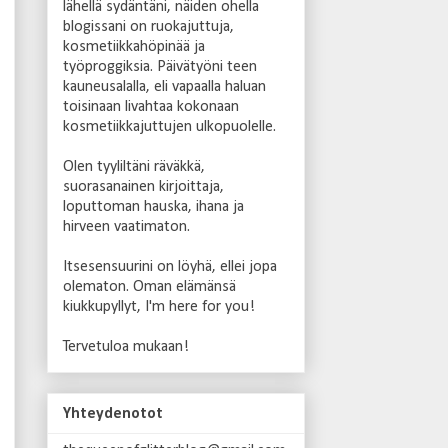
lähellä sydäntäni, näiden ohella
blogissani on ruokajuttuja,
kosmetiikkahöpinää ja
työproggiksia. Päivätyöni teen
kauneusalalla, eli vapaalla haluan
toisinaan livahtaa kokonaan
kosmetiikkajuttujen ulkopuolelle.
Olen
tyyliltäni räväkkä,
suorasanainen kirjoittaja,
loputtoman hauska, ihana ja
hirveen vaatimaton.
Itsesensuurini on löyhä, ellei jopa
olematon. Oman elämänsä
kiukkupyllyt, I'm here for you!
Tervetuloa mukaan!
Yhteydenotot