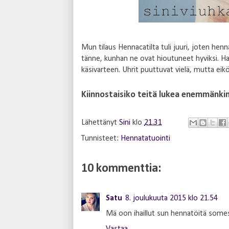
Mun tilaus Hennacatilta tuli juuri, joten hennas
tänne, kunhan ne ovat hioutuneet hyviksi. Ha
käsivarteen. Uhrit puuttuvat vielä, mutta eiköh
Kiinnostaisiko teitä lukea enemmänkin
Lähettänyt
Sini
klo
21.31
Tunnisteet:
Hennatatuointi
10 kommenttia:
Satu
8. joulukuuta 2015 klo 21.54
Mä oon ihaillut sun hennatöitä somess