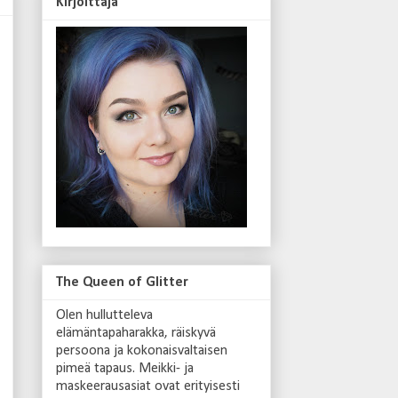
Kirjoittaja
The Queen of Glitter
Olen hullutteleva
elämäntapaharakka, räiskyvä
persoona ja kokonaisvaltaisen
pimeä tapaus. Meikki- ja
maskeerausasiat ovat erityisesti