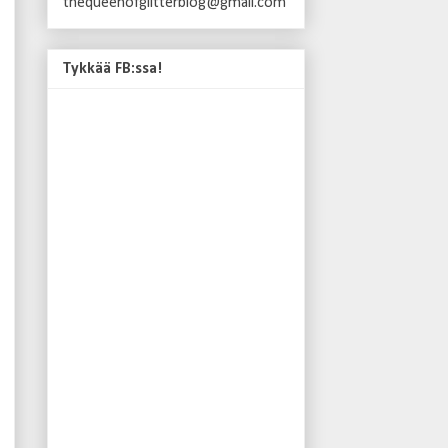
thequeenofglitterblog@gmail.com
Tykkää FB:ssa!