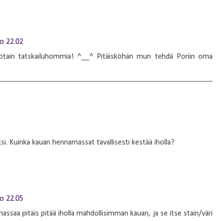
lo 22.02
 jotain tatskailuhommia! ^__^ Pitäisköhän mun tehdä Poriin oma
si. Kuinka kauan hennamassat tavallisesti kestää iholla?
lo 22.05
assaa pitäis pitää iholla mahdollisimman kauan, ja se itse stain/väri