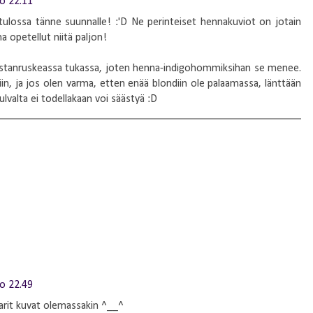
lo 22.11
 tulossa tänne suunnalle! :'D Ne perinteiset hennakuviot on jotain
na opetellut niitä paljon!
tanruskeassa tukassa, joten henna-indigohommiksihan se menee.
niin, ja jos olen varma, etten enää blondiin ole palaamassa, länttään
lvalta ei todellakaan voi säästyä :D
lo 22.49
rit kuvat olemassakin ^__^