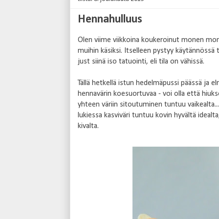
Hennahulluus
Olen viime viikkoina koukeroinut monen monta
muihin käsiksi. Itselleen pystyy käytännössä
just siinä iso tatuointi, eli tila on vähissä.
Tällä hetkellä istun hedelmäpussi päässä ja 
hennavärin koesuortuvaa - voi olla että hiukse
yhteen väriin sitoutuminen tuntuu vaikealta...
lukiessa kasviväri tuntuu kovin hyvältä ideal
kivalta.