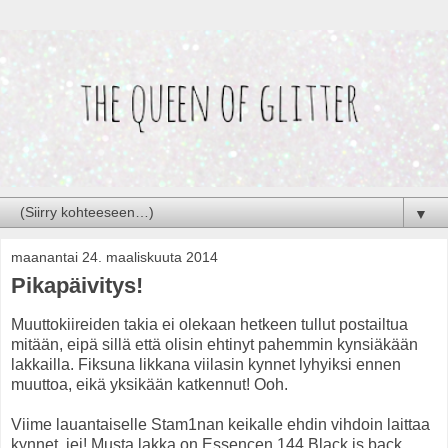
▼
maanantai 24. maaliskuuta 2014
Pikapäivitys!
Muuttokiireiden takia ei olekaan hetkeen tullut postailtua
mitään, eipä sillä että olisin ehtinyt pahemmin kynsiäkään
lakkailla. Fiksuna likkana viilasin kynnet lyhyiksi ennen
muuttoa, eikä yksikään katkennut! Ooh.
Viime lauantaiselle Stam1nan keikalle ehdin vihdoin laittaa
kynnet, jei! Musta lakka on Essencen 144 Black is back,