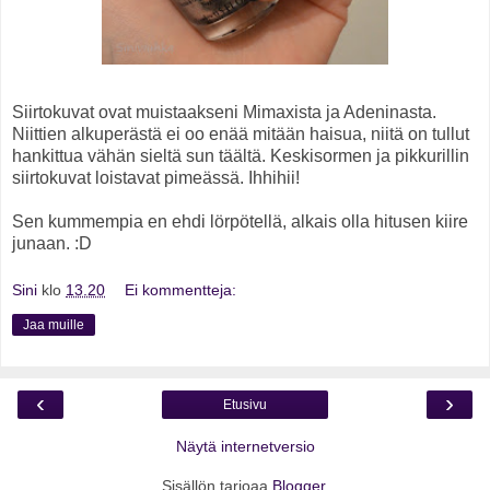
Siirtokuvat ovat muistaakseni Mimaxista ja Adeninasta.
Niittien alkuperästä ei oo enää mitään haisua, niitä on tullut
hankittua vähän sieltä sun täältä. Keskisormen ja pikkurillin
siirtokuvat loistavat pimeässä. Ihhihii!
Sen kummempia en ehdi lörpötellä, alkais olla hitusen kiire
junaan. :D
Sini
klo
13.20
Ei kommentteja:
Jaa muille
‹
›
Etusivu
Näytä internetversio
Sisällön tarjoaa
Blogger
.