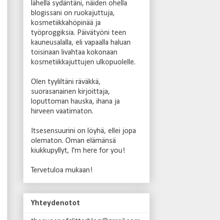
lähellä sydäntäni, näiden ohella
blogissani on ruokajuttuja,
kosmetiikkahöpinää ja
työproggiksia. Päivätyöni teen
kauneusalalla, eli vapaalla haluan
toisinaan livahtaa kokonaan
kosmetiikkajuttujen ulkopuolelle.
Olen
tyyliltäni räväkkä,
suorasanainen kirjoittaja,
loputtoman hauska, ihana ja
hirveen vaatimaton.
Itsesensuurini on löyhä, ellei jopa
olematon. Oman elämänsä
kiukkupyllyt, I'm here for you!
Tervetuloa mukaan!
Yhteydenotot