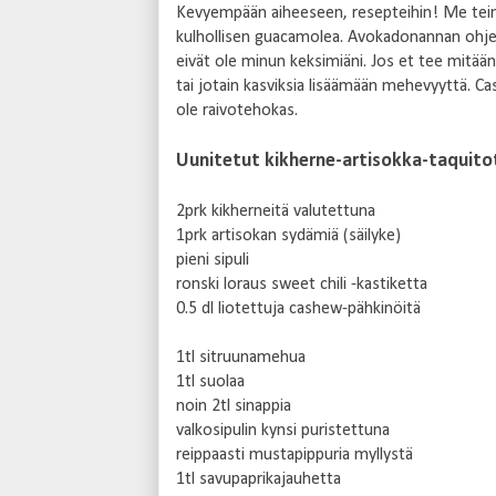
Kevyempään aiheeseen, resepteihin! Me teimme
kulhollisen guacamolea. Avokadonannan ohjee
eivät ole minun keksimiäni. Jos et tee mitään 
tai jotain kasviksia lisäämään mehevyyttä. Cas
ole raivotehokas.
Uunitetut kikherne-artisokka-taquit
2prk kikherneitä valutettuna
1prk artisokan sydämiä (säilyke)
pieni sipuli
ronski loraus sweet chili -kastiketta
0.5 dl liotettuja cashew-pähkinöitä
1tl sitruunamehua
1tl suolaa
noin 2tl sinappia
valkosipulin kynsi puristettuna
reippaasti mustapippuria myllystä
1tl savupaprikajauhetta