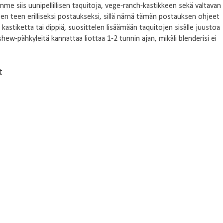
 siis uunipellillisen taquitoja, vege-ranch-kastikkeen sekä valtavan
n teen erilliseksi postaukseksi, sillä nämä tämän postauksen ohjeet
kastiketta tai dippiä, suosittelen lisäämään taquitojen sisälle juustoa
hew-pähkyleitä kannattaa liottaa 1-2 tunnin ajan, mikäli blenderisi ei
ot