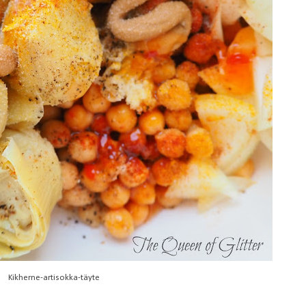
Kikherne-artisokka-täyte