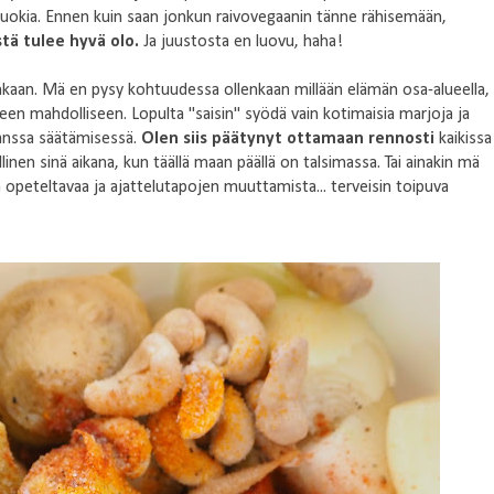
uokia. Ennen kuin saan jonkun raivovegaanin tänne rähisemään,
stä tulee hyvä olo.
Ja juustosta en luovu, haha!
lenkaan. Mä en pysy kohtuudessa ollenkaan millään elämän osa-alueella,
keen mahdolliseen. Lopulta "saisin" syödä vain kotimaisia marjoja ja
kanssa säätämisessä.
Olen siis päätynyt ottamaan rennosti
kaikissa
linen sinä aikana, kun täällä maan päällä on talsimassa. Tai ainakin mä
peteltavaa ja ajattelutapojen muuttamista... terveisin toipuva