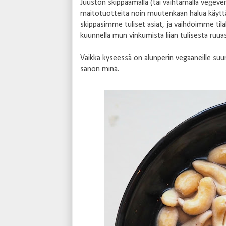
Juuston skippaamalla (tai vaihtamalla vegever
maitotuotteita noin muutenkaan halua käyttää.
skippasimme tuliset asiat, ja vaihdoimme tilal
kuunnella mun vinkumista liian tulisesta ruua
Vaikka kyseessä on alunperin vegaaneille suun
sanon minä.