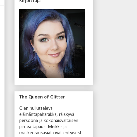
Kirjoittaja
The Queen of Glitter
Olen hullutteleva
elämäntapaharakka, räiskyvä
persoona ja kokonaisvaltaisen
pimeä tapaus. Meikki- ja
maskeerausasiat ovat erityisesti