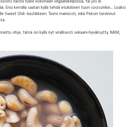
sioon) näistä tulee kokonaan vegaanikelpoisia, tai jos ei
 Ensi kerralla saatan kyllä tehdä etukäteen tuon soossinkin... Lisäksi
le Sweet Chili -kastikkeen. Toimi mainiosti, eikä Peksin tarvinnut
sta.
nattu ohje, tämä on kyllä nyt virallisesti sekaani-hyväksytty. NAM,