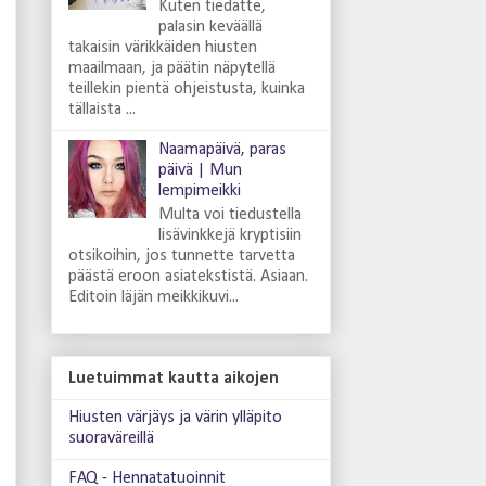
Kuten tiedätte,
palasin keväällä
takaisin värikkäiden hiusten
maailmaan, ja päätin näpytellä
teillekin pientä ohjeistusta, kuinka
tällaista ...
Naamapäivä, paras
päivä | Mun
lempimeikki
Multa voi tiedustella
lisävinkkejä kryptisiin
otsikoihin, jos tunnette tarvetta
päästä eroon asiatekstistä. Asiaan.
Editoin läjän meikkikuvi...
Luetuimmat kautta aikojen
Hiusten värjäys ja värin ylläpito
suoraväreillä
FAQ - Hennatatuoinnit