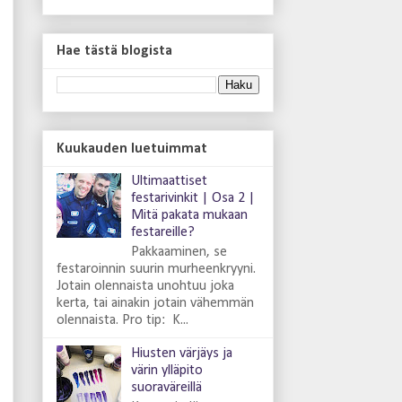
Hae tästä blogista
Kuukauden luetuimmat
Ultimaattiset
festarivinkit | Osa 2 |
Mitä pakata mukaan
festareille?
Pakkaaminen, se
festaroinnin suurin murheenkryyni.
Jotain olennaista unohtuu joka
kerta, tai ainakin jotain vähemmän
olennaista. Pro tip: K...
Hiusten värjäys ja
värin ylläpito
suoraväreillä