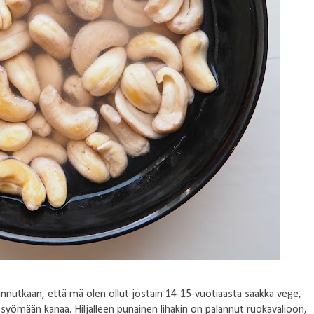
innutkaan, että mä olen ollut jostain 14-15-vuotiaasta saakka vege,
 syömään kanaa. Hiljalleen punainen lihakin on palannut ruokavalioon,