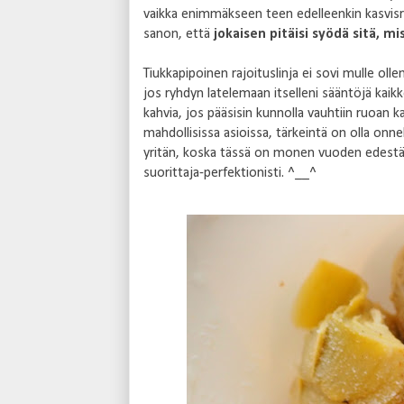
vaikka enimmäkseen teen edelleenkin kasvisr
sanon, että
jokaisen pitäisi syödä sitä, mi
Tiukkapipoinen rajoituslinja ei sovi mulle ol
jos ryhdyn latelemaan itselleni sääntöjä kaik
kahvia, jos pääsisin kunnolla vauhtiin ruoan 
mahdollisissa asioissa, tärkeintä on olla onnel
yritän, koska tässä on monen vuoden edestä o
suorittaja-perfektionisti. ^__^