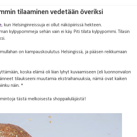
ommin tilaaminen vedetään överiksi
e
, kun Helsinginreissuja ei ollut näköpiirissä hekteen.
ilman kylpypommeja sehän vain ei käy. Piti tilata kylpypommi. Tilasin
si.
mullahan on kampauskoulutus Helsingissä, ja pääsen reikkumaan
ttämään, koska elämä oli liian lyhyt kuvaamiseen (eli luonnonvalon
isänneet tilaukseeni muutamia ekstraihanuuksia, nämä ovat kaiken
iinku näin. *
imintoja tästä melkoisesta shoppailuläjästä!