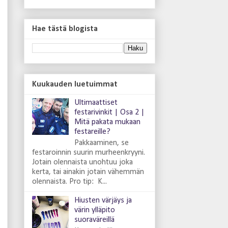
Hae tästä blogista
Kuukauden luetuimmat
Ultimaattiset
festarivinkit | Osa 2 |
Mitä pakata mukaan
festareille?
Pakkaaminen, se
festaroinnin suurin murheenkryyni.
Jotain olennaista unohtuu joka
kerta, tai ainakin jotain vähemmän
olennaista. Pro tip: K...
Hiusten värjäys ja
värin ylläpito
suoraväreillä