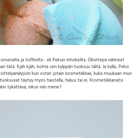
 omenalta ja toffeelta - eli Peksin inhokeilta. Olisittepa nähneet
 tätä. Kjäh kjäh, kohta sen kylppäri tuoksuu tältä. Ja kyllä, Peksi
sittelyanalyysin kun ostan jotain kosmetiikkaa, kuka muukaan mun
i tuoksuvat täytyy myös haistella, halusi tai ei. Kosmetiikkanatsi
kin tykättävä, eikse niin mene?