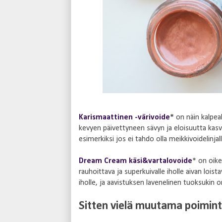
Karismaattinen -värivoide
*
on näin kalpe
kevyen päivettyneen sävyn ja eloisuutta kasvo
esimerkiksi jos ei tahdo olla meikkivoidelinjall
Dream Cream käsi&vartalovoide
* on oik
rauhoittava ja superkuivalle iholle aivan loista
iholle, ja aavistuksen lavenelinen tuoksukin 
Sitten vielä muutama poiminta