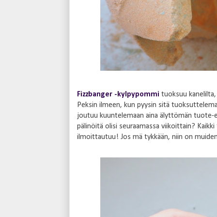
Fizzbanger -kylpypommi
tuoksuu kanelilta,
Peksin ilmeen, kun pyysin sitä tuoksuttelemaan
joutuu kuuntelemaan aina älyttömän tuote-e
pälinöitä olisi seuraamassa viikoittain? Kaikk
ilmoittautuu! Jos mä tykkään, niin on muiden