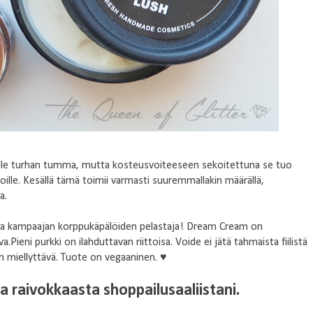
alle turhan tumma, mutta kosteusvoiteeseen sekoitettuna se tuo
ille. Kesällä tämä toimii varmasti suuremmallakin määrällä,
a.
ea kampaajan korppukäpälöiden pelastaja! Dream Cream on
va.Pieni purkki on ilahduttavan riittoisa. Voide ei jätä tahmaista fiilistä
on miellyttävä. Tuote on vegaaninen. ♥
 raivokkaasta shoppailusaaliistani.