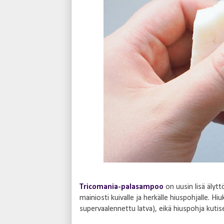
Tricomania-palasampoo
on uusin lisä äly
mainiosti kuivalle ja herkälle hiuspohjalle. Hi
supervaalennettu latva), eikä hiuspohja kutise 