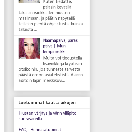
Kuten tiedätte,
palasin keväällä
takaisin värikkäiden hiusten
maailmaan, ja päätin näpytellä
teillekin pientä ohjeistusta, kuinka
tällaista ...
Naamapäivä, paras
päivä | Mun
lempimeikki
Multa voi tiedustella
lisävinkkejä kryptisiin
otsikoihin, jos tunnette tarvetta
päästä eroon asiatekstistä. Asiaan.
Editoin läjän meikkikuvi...
Luetuimmat kautta aikojen
Hiusten värjäys ja värin ylläpito
suoraväreillä
FAQ - Hennatatuoinnit