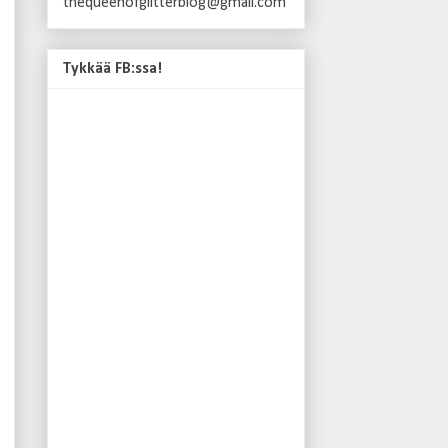
thequeenofglitterblog@gmail.com
Tykkää FB:ssa!