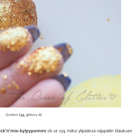
Golden Egg, glittery AF.
ick'n'mix-kylpypommi
oli se syy, miksi ylipäänsä näppäilin tilauksen