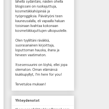
lähellä sydäntäni, näiden ohella
blogissani on ruokajuttuja,
kosmetiikkahöpinää ja
työproggiksia. Päivätyöni teen
kauneusalalla, eli vapaalla haluan
toisinaan livahtaa kokonaan
kosmetiikkajuttujen ulkopuolelle.
Olen
tyyliltäni räväkkä,
suorasanainen kirjoittaja,
loputtoman hauska, ihana ja
hirveen vaatimaton.
Itsesensuurini on löyhä, ellei jopa
olematon. Oman elämänsä
kiukkupyllyt, I'm here for you!
Tervetuloa mukaan!
Yhteydenotot