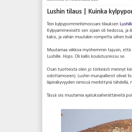
Lushin tilaus | Kuinka kylpyp
Tein kylpypomminhimoissani tilauksen
Lushill
Kylpyammevisiitti sen sijaan oli tiedossa, ja 
kaksi, ja vähän muutakin rompetta siihen lisäk
Muutamaa viikkoa myöhemmin tajusin, että 
Lushille. Hops. Oli kallis koulutusreissu se.
Osan tuotteista olen jo törkeästi mennyt käy
odottamiseen). Lushin murupallerot olivat l
läpinäkyvyyden nimissä merkittynä tähdellä, n
Tässä siis muutamia ajatuksiaherättäneitä po