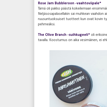
Rose Jam Bubbleroon -vaahtoviipale*
Tämä oli pakko päästä kokeilemaan ensimmäi
Neljäsosapalasellakin sai muhkean vaahdon ai
ruusuntuoksuiset tuotteet kun ovat kovin ty
pehmeäksi.
The Olive Branch -suihkugeeli*
oli erikoin
tavalla. Koostumus on aika vesimäinen, ei e