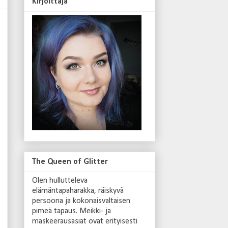
Kirjoittaja
The Queen of Glitter
Olen hullutteleva
elämäntapaharakka, räiskyvä
persoona ja kokonaisvaltaisen
pimeä tapaus. Meikki- ja
maskeerausasiat ovat erityisesti