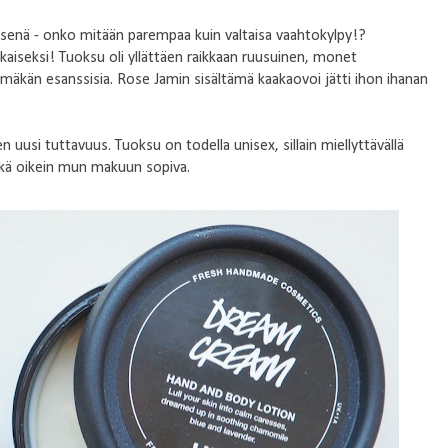
senä - onko mitään parempaa kuin valtaisa vaahtokylpy!?
kaiseksi! Tuoksu oli yllättäen raikkaan ruusuinen, monet
mäkän esanssisia. Rose Jamin sisältämä kaakaovoi jätti ihon ihanan
en uusi tuttavuus. Tuoksu on todella unisex, sillain miellyttävällä
hkä oikein mun makuun sopiva.