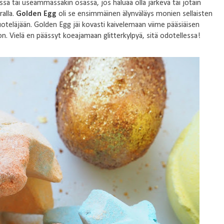
tai useammassakin osassa, jos haluaa olla järkevä tai jotain
ralla.
Golden Egg
oli se ensimmäinen älynväläys monien sellaisten
oteläjään. Golden Egg jäi kovasti kaivelemaan viime pääsiäisen
on. Vielä en päässyt koeajamaan glitterkylpyä, sitä odotellessa!