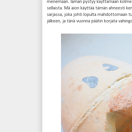
menemään. Tämän pystyy käyttämään kolmessa 
sellaista. Mä aion käyttää tämän ahneesti ker
sarjassa, joka johti lopulta mahdottomaan tu
jälkeen, ja tänä vuonna päätin korjata vahing